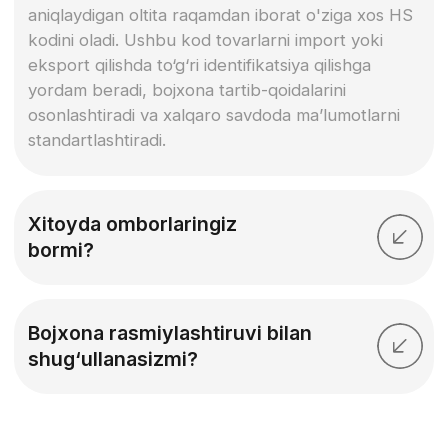
Bizga qo‘ng‘iroq qiling!
+998 99 794 99 77
+998 99 616 99 77
Elektron pochta:
info@bblogistics.uz
Manzil:
Toshkent, O'zbekiston
Maxfiylik siyosati
Shaxsiy ma'lumotlarni qayta ishlash
©SEM TRAVEL 2024. Barcha huquqlar himoyalangan.