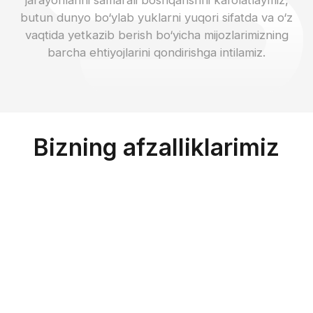
yordam beradi, bojxona tartib-qoidalarini
osonlashtiradi va xalqaro savdoda ma’lumotlarni
standartlashtiradi.
Xitoyda omborlaringiz
bormi?
Ha, albatta, Ivu va Guanchjou kabi shaharlarda
Bojxona rasmiylashtiruvi bilan
omborlarimiz bor. Mahsulotingizni bizning
shug‘ullanasizmi?
omborimizga jo‘natsangiz, tashish ancha arzonroq
bo‘ladi.
Ha, barcha zarur hujjatlar taqdim etilgan taqdirda
shug‘ullanamiz.
Savollaringiz bormi?
+998