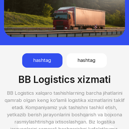
Yuklarni nazorat va
texnologiyalardan foy
xizmat ko‘rsatish
Tez-tez so‘raladigan
savollar
HS Code nima?
HS kod (Harmonized System code) — bu
tovarlarni tasniflashning xalqaro tizimi bo‘lib,
bojxona rasmiylashtirishini soddalashtirish va
tovarlar savdosi bo‘yicha statistik ma’lumotlarni
yig‘ish uchun ishlatiladi. Har bir tovar uning turi,
kelib chiqishi va boshqa xususiyatlarini
aniqlaydigan oltita raqamdan iborat o'ziga xos HS
kodini oladi. Ushbu kod tovarlarni import yoki
eksport qilishda to‘g‘ri identifikatsiya qilishga