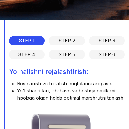
hashtag
hashtag
BB Logistics xizmati
BB Logistics xalqaro tashishlarning barcha jihatlarini
qamrab olgan keng ko‘lamli logistika xizmatlarini taklif
etadi. Kompaniyamiz yuk tashishni tashkil etish,
yetkazib berish jarayonlarini boshqarish va bojxona
rasmiylashtirishga ixtisoslashgan. Biz logistika
jarayonlarini samarali boshqarishni kafolatlaymiz,
butun dunyo bo‘ylab yuklarni yuqori sifatda va o‘z
vaqtida yetkazib berish bo‘yicha mijozlarimizning
barcha ehtiyojlarini qondirishga intilamiz.