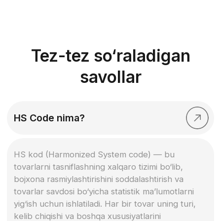
BB Logistics jamoasi yordamida biznesingiz uchun
logistika yechimlarimizning samaradorligiga
ishonch hosil qiling. Maqsadimiz — yuklaringizni
iloji boricha qulay va ishonchli tarzda yetkazib
berish.
Biz haqimizda
Xizmatlar
Yangiliklar
Kontaktlar
Bo'sh ish o'rinlari
Aloqa: